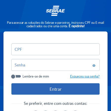
Para acessar as soluções do Sebrae e parceiros, insira seu CPF ou E-mail
cadastrados ou crie uma conta.
É rapidinho!
CPF
Senha
Lembre-se de mim
Esqueceu sua senha?
Se preferir, entre com outras contas: