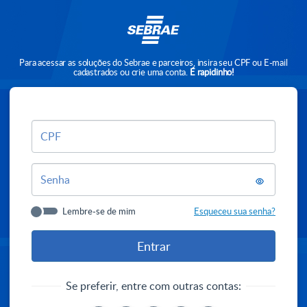
Para acessar as soluções do Sebrae e parceiros, insira seu CPF ou E-mail
cadastrados ou crie uma conta.
É rapidinho!
CPF
Senha
Lembre-se de mim
Esqueceu sua senha?
Se preferir, entre com outras contas: