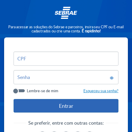
Para acessar as soluções do Sebrae e parceiros, insira seu CPF ou E-mail
cadastrados ou crie uma conta.
É rapidinho!
CPF
Senha
Lembre-se de mim
Esqueceu sua senha?
Se preferir, entre com outras contas: