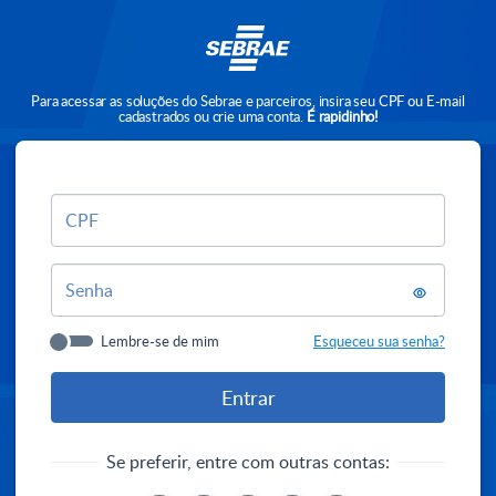
Para acessar as soluções do Sebrae e parceiros, insira seu CPF ou E-mail
cadastrados ou crie uma conta.
É rapidinho!
CPF
Senha
Lembre-se de mim
Esqueceu sua senha?
Se preferir, entre com outras contas: