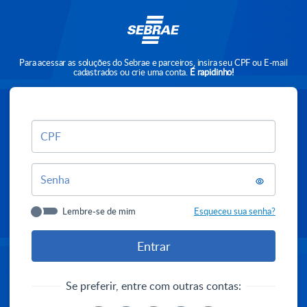
Para acessar as soluções do Sebrae e parceiros, insira seu CPF ou E-mail
cadastrados ou crie uma conta.
É rapidinho!
CPF
Senha
Lembre-se de mim
Esqueceu sua senha?
Se preferir, entre com outras contas: